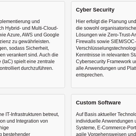
Cyber Security
mplementierung und
Hier erfolgt die Planung un
h Hybrid- und Multi-Cloud-
die sowohl organisatorisc
 wie Azure, AWS und Google
Lösungen wie Zero-Trust-Ar
zienz zu gewährleisten.
Firewalls sowie SIEM/SOC-T
n, sodass Sicherheit,
Verschlüsselungstechnologi
n verankert sind. Auch die
Kenntnisse in relevanten 
(IaC) spielt eine zentrale
Cybersecurity Framework und
trolliert durchzuführen.
alle Anwendungen und Platt
entsprechen.
Custom Software
IT-Infrastrukturen betreut,
Auf Basis aktueller Techno
ion und Integration von
individuelle Anwendungen 
hige
Systeme, E-Commerce-Porta
g bestehender
agile Vorgehensweisen un