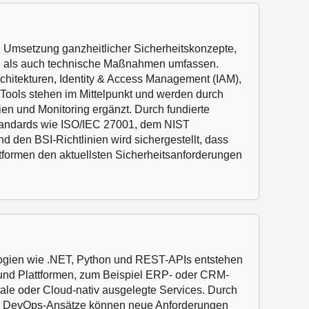
d Umsetzung ganzheitlicher Sicherheitskonzepte,
he als auch technische Maßnahmen umfassen.
chitekturen, Identity & Access Management (IAM),
ools stehen im Mittelpunkt und werden durch
en und Monitoring ergänzt. Durch fundierte
Standards wie ISO/IEC 27001, dem NIST
 den BSI-Richtlinien wird sichergestellt, dass
formen den aktuellsten Sicherheitsanforderungen
logien wie .NET, Python und REST-APIs entstehen
und Plattformen, zum Beispiel ERP- oder CRM-
le oder Cloud-nativ ausgelegte Services. Durch
d DevOps-Ansätze können neue Anforderungen